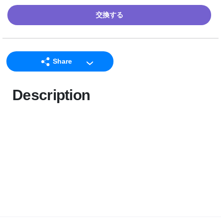
交換する
Share
LINE
Description
Facebook
Twitter
Email