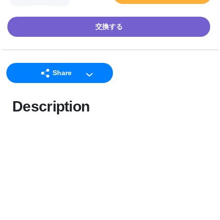
交換する
Share
LINE
Description
Facebook
Twitter
Email