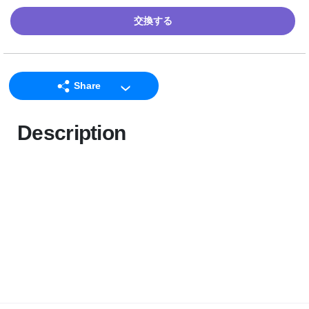
交換する
Share
LINE
Description
Facebook
Twitter
Email