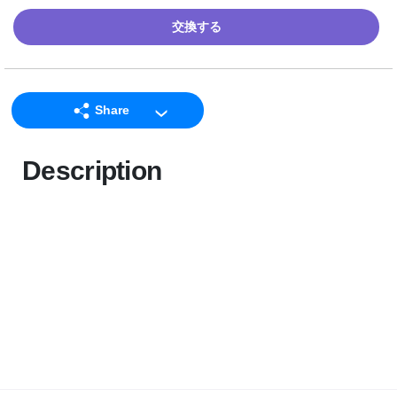
交換する
Share
LINE
Description
Facebook
Twitter
Email