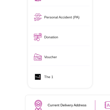
Personal Accident (PA)
Donation
Voucher
The 1
Current Delivery Address