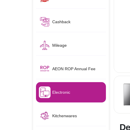
Cashback
Mileage
AEON ROP Annual Fee
Electronic
Kitchenwares
De