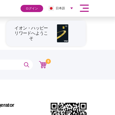
日本語
ログイン
イオン・ハッピー
リワードへようこ
そ
0
gerator