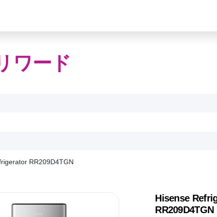
リワード
frigerator RR209D4TGN
Hisense Refri
RR209D4TGN