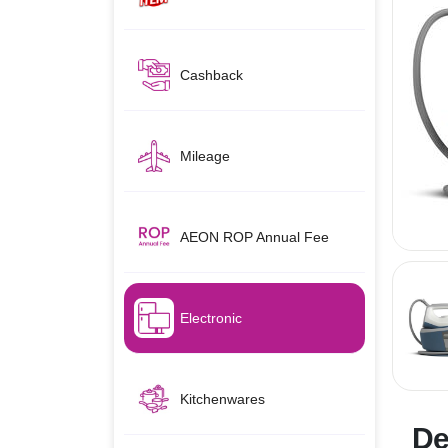
Cashback
Mileage
AEON ROP Annual Fee
Electronic
Kitchenwares
De