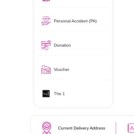
Personal Accident (PA)
Donation
Voucher
The 1
Current Delivery Address