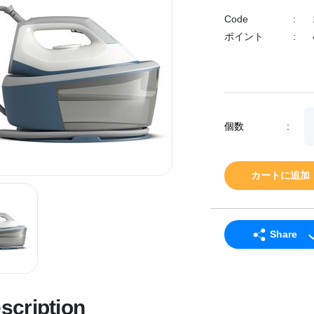
Code
:
ポイント
:
個数
:
カートに追加
Share
LINE
Facebook
scription
Twitter