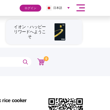
日本語
ログイン
イオン・ハッピー
リワードへようこ
そ
0
c rice cooker