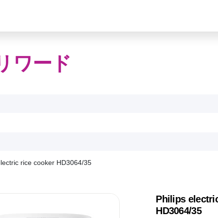
リワード
electric rice cooker HD3064/35
Philips electri
HD3064/35