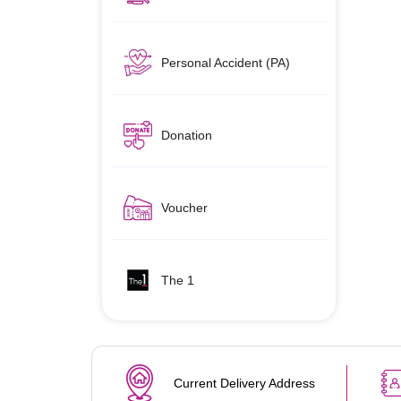
Personal Accident (PA)
Donation
Voucher
The 1
Current Delivery Address