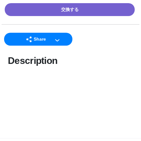
交換する
Share
LINE
Description
Facebook
Twitter
Email