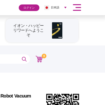
日本語
ログイン
イオン・ハッピー
リワードへようこ
そ
0
 Robot Vacuum