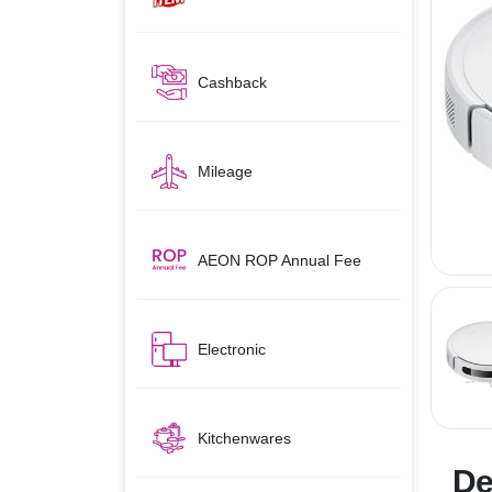
Cashback
Mileage
AEON ROP Annual Fee
Electronic
Kitchenwares
De