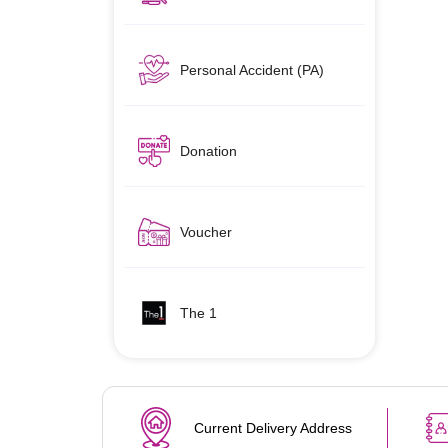
Personal Accident (PA)
Donation
Voucher
The 1
Current Delivery Address