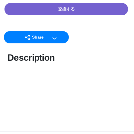
交換する
Share
LINE
Description
Facebook
Twitter
Email