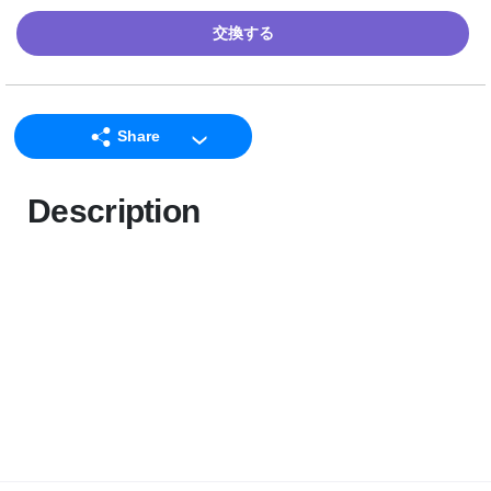
交換する
Share
LINE
Description
Facebook
Twitter
Email