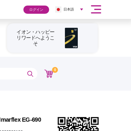
日本語
ログイン
イオン・ハッピー
リワードへようこ
そ
0
 Imarflex EG-690