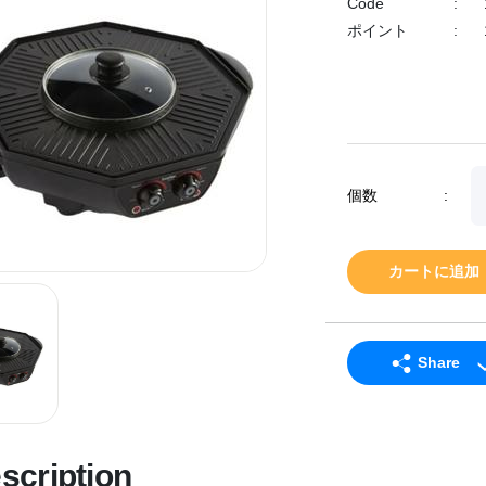
Code
:
ポイント
:
個数
:
カートに追加
Share
LINE
Facebook
scription
Twitter