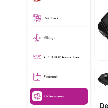
Cashback
Mileage
AEON ROP Annual Fee
Electronic
Kitchenwares
De