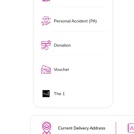
Personal Accident (PA)
Donation
Voucher
The 1
Current Delivery Address