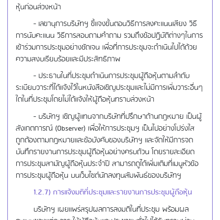
หุ้นก่อนล่วงหน้า
- เลขานุการบริษัทฯ ชี้แจงขั้นตอนวิธีการลงคะแนนเสียง วิธี
การนับคะแนน วิธีการสอบถามคำถาม รวมถึงข้อปฏิบัติต่างๆในการ
เข้าร่วมการประชุมอย่างชัดเจน เพื่อที่การประชุมจะดำเนินไปได้ด้วย
ความสงบเรียบร้อยและมีประสิทธิภาพ
- ประธานในที่ประชุมดำเนินการประชุมผู้ถือหุ้นตามลำดับ
ระเบียบวาระที่ได้แจ้งไว้ในหนังสือเชิญประชุมและไม่มีการเพิ่มวาระอื่นๆ
ใดในที่ประชุมโดยไม่ได้แจ้งให้ผู้ถือหุ้นทราบล่วงหน้า
- บริษัทฯ เชิญผู้แทนจากบริษัทที่ปรึกษาด้านกฎหมาย เป็นผู้
สังเกตการณ์ (Observer) เพื่อให้การประชุมฯ เป็นไปอย่างโปร่งใส
ถูกต้องตามกฎหมายและข้อบังคับของบริษัทฯ และจัดให้มีการจด
บันทึกรายงานการประชุมผู้ถือหุ้นอย่างครบถ้วน โดยรายละเอียด
การประชุมสามัญผู้ถือหุ้นประจำปี สามารถดูได้เพิ่มเติมที่เมนูหัวข้อ
การประชุมผู้ถือหุ้น บนเว็บไซต์นักลงทุนสัมพันธ์ของบริษัทฯ
1.2.7) การแจ้งมติที่ประชุมและรายงานการประชุมผู้ถือหุ้น
บริษัทฯ เผยแพร่สรุปผลการลงมติในที่ประชุม พร้อมผล