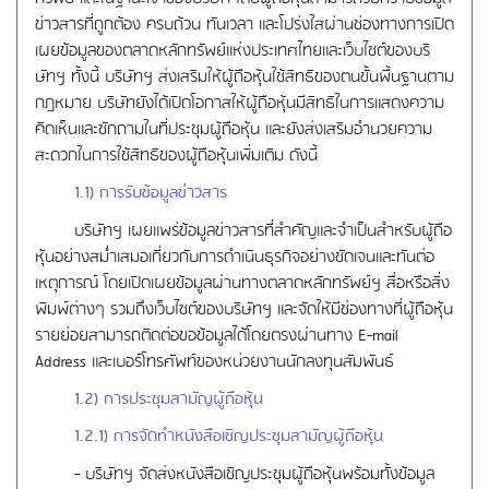
ข่าวสารที่ถูกต้อง ครบถ้วน ทันเวลา และโปร่งใสผ่านช่องทางการเปิด
เผยข้อมูลของตลาดหลักทรัพย์แห่งประเทศไทยและเว็บไซต์ของบริ
ษัทฯ ทั้งนี้ บริษัทฯ ส่งเสริมให้ผู้ถือหุ้นใช้สิทธิของตนขั้นพื้นฐานตาม
กฎหมาย บริษัทยังได้เปิดโอกาสให้ผู้ถือหุ้นมีสิทธิในการแสดงความ
คิดเห็นและซักถามในที่ประชุมผู้ถือหุ้น และยังส่งเสริมอำนวยความ
สะดวกในการใช้สิทธิของผู้ถือหุ้นเพิ่มเติม ดังนี้
1.1) การรับข้อมูลข่าวสาร
บริษัทฯ เผยแพร่ข้อมูลข่าวสารที่สำคัญและจำเป็นสำหรับผู้ถือ
หุ้นอย่างสม่ำเสมอเกี่ยวกับการดำเนินธุรกิจอย่างชัดเจนและทันต่อ
เหตุการณ์ โดยเปิดเผยข้อมูลผ่านทางตลาดหลักทรัพย์ฯ สื่อหรือสิ่ง
พิมพ์ต่างๆ รวมถึงเว็บไซต์ของบริษัทฯ และจัดให้มีช่องทางที่ผู้ถือหุ้น
รายย่อยสามารถติดต่อขอข้อมูลได้โดยตรงผ่านทาง E-mail
Address และเบอร์โทรศัพท์ของหน่วยงานนักลงทุนสัมพันธ์
1.2) การประชุมสามัญผู้ถือหุ้น
1.2.1) การจัดทำหนังสือเชิญประชุมสามัญผู้ถือหุ้น
- บริษัทฯ จัดส่งหนังสือเชิญประชุมผู้ถือหุ้นพร้อมทั้งข้อมูล