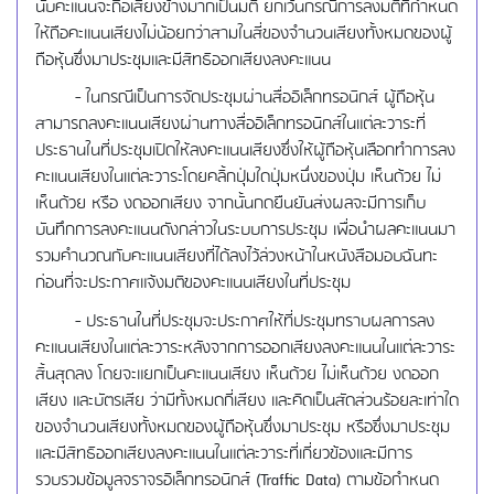
นับคะแนนจะถือเสียงข้างมากเป็นมติ ยกเว้นกรณีการลงมติที่กำหนด
ให้ถือคะแนนเสียงไม่น้อยกว่าสามในสี่ของจำนวนเสียงทั้งหมดของผู้
ถือหุ้นซึ่งมาประชุมและมีสิทธิออกเสียงลงคะแนน
- ในกรณีเป็นการจัดประชุมผ่านสื่ออิเล็กทรอนิกส์ ผู้ถือหุ้น
สามารถลงคะแนนเสียงผ่านทางสื่ออิเล็กทรอนิกส์ในแต่ละวาระที่
ประธานในที่ประชุมเปิดให้ลงคะแนนเสียงซึ่งให้ผู้ถือหุ้นเลือกทำการลง
คะแนนเสียงในแต่ละวาระโดยคลิ้กปุ่มใดปุ่มหนึ่งของปุ่ม เห็นด้วย ไม่
เห็นด้วย หรือ งดออกเสียง จากนั้นกดยืนยันส่งผลจะมีการเก็บ
บันทึกการลงคะแนนดังกล่าวในระบบการประชุม เพื่อนำผลคะแนนมา
รวมคำนวณกับคะแนนเสียงที่ได้ลงไว้ล่วงหน้าในหนังสือมอบฉันทะ
ก่อนที่จะประกาศแจ้งมติของคะแนนเสียงในที่ประชุม
- ประธานในที่ประชุมจะประกาศให้ที่ประชุมทราบผลการลง
คะแนนเสียงในแต่ละวาระหลังจากการออกเสียงลงคะแนนในแต่ละวาระ
สิ้นสุดลง โดยจะแยกเป็นคะแนนเสียง เห็นด้วย ไม่เห็นด้วย งดออก
เสียง และบัตรเสีย ว่ามีทั้งหมดกี่เสียง และคิดเป็นสัดส่วนร้อยละเท่าใด
ของจำนวนเสียงทั้งหมดของผู้ถือหุ้นซึ่งมาประชุม หรือซึ่งมาประชุม
และมีสิทธิออกเสียงลงคะแนนในแต่ละวาระที่เกี่ยวข้องและมีการ
รวบรวมข้อมูลจราจรอิเล็กทรอนิกส์ (Traffic Data) ตามข้อกําหนด