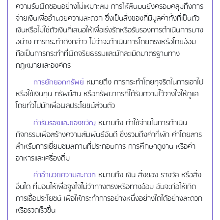
ความรับผิดชอบอย่างไม่เหมาะสม การให้สินบนยังครอบคลุมถึงการ
จ่ายเงินเพื่ออำนวยความสะดวก ซึ่งเป็นสิ่งของที่มีมูลค่าทั้งที่เป็นตัว
เงินหรือไม่ใช่ตัวเงินที่เสนอให้เพื่อเร่งรัดหรือรับรองการดำเนินการบาง
อย่าง การกระทำดังกล่าว ไม่ว่าจะดำเนินการโดยตรงหรือโดยอ้อม
ถือเป็นการกระทำที่ผิดจริยธรรมและมักละเมิดมาตรฐานทาง
กฎหมายและองค์กร
การยักยอกทรัพย์
หมายถึง การกระทำโดยทุจริตในการเอาไป
หรือใช้เงินทุน ทรัพย์สิน หรือทรัพยากรที่ได้รับความไว้วางใจให้ดูแล
โดยทั่วไปมักเพื่อผลประโยชน์ส่วนตัว
ค่ารับรองและของขวัญ
หมายถึง ค่าใช้จ่ายในการดำเนิน
กิจกรรมเพื่อสร้างความสัมพันธ์อันดี ซึ่งรวมถึงค่าที่พัก ค่าโดยสาร
สำหรับการเยี่ยมชมสถานที่ประกอบการ การศึกษาดูงาน หรือค่า
อาหารและเครื่องดื่ม
ค่าอำนวยความสะดวก
หมายถึง เงิน สิ่งของ รางวัล หรือสิ่ง
อื่นใด ที่มอบให้เพื่อจูงใจไม่ว่าทางตรงหรือทางอ้อม อันจะก่อให้เกิด
การเอื้อประโยชน์ เพื่อให้กระทำการอย่างหนึ่งอย่างใดได้อย่างสะดวก
หรือรวดเร็วขึ้น