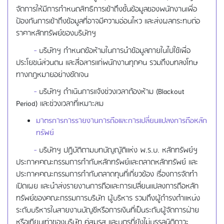
จัดการให้มีการกำหนดสิทธิการเข้าถึงชั้นข้อมูลของพนักงานเพื่อ
ป้องกันการเข้าถึงข้อมูลที่อาจมีความอ่อนไหว และส่งผลกระทบต่อ
ราคาหลักทรัพย์ของบริษัทฯ
-
บริษัทฯ กำหนดข้อห้ามในการนำข้อมูลภายในไปใช้เพื่อ
ประโยชน์ส่วนตน และสื่อสารแก่พนักงานทุกคน รวมถึงบทลงโทษ
ทางกฎหมายอย่างชัดเจน
-
บริษัทฯ ดำเนินการแจ้งช่วงเวลาต้องห้าม (Blackout
Period) และช่วงเวลาที่เหมาะสม
มาตรการการรายงานการถือและการเปลี่ยนแปลงการถือหลัก
ทรัพย์
-
บริษัทฯ ปฏิบัติตามบทบัญญัติแห่ง พ.ร.บ. หลักทรัพย์ฯ
ประกาศคณะกรรมการกำกับหลักทรัพย์และตลาดหลักทรัพย์ และ
ประกาศคณะกรรมการกำกับตลาดทุนที่เกี่ยวข้อง เรื่องการจัดทำ
เปิดเผย และนำส่งรายงานการถือและการเปลี่ยนแปลงการถือหลัก
ทรัพย์ของคณะกรรมการบริษัท ผู้บริหาร รวมถึงผู้ดำรงตำแหน่ง
ระดับบริหารในสายงานบัญชีหรือการเงินที่เป็นระดับผู้จัดการฝ่าย
หรือเทียบเท่าของบริษัท คู่สมรส และบุตรที่ยังไม่บรรลุนิติภาวะ