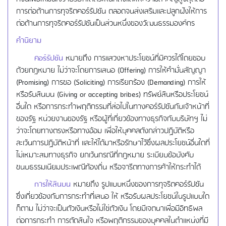
การต่อต้านการทุจริตคอร์รัปชัน ตลอดจนส่งเสริมและปลูกฝังให้การ
ต่อต้านการทุจริตคอร์รัปชันเป็นส่วนหนึ่งของวัฒนธรรมองค์กร
คำนิยาม
คอร์รัปชัน
หมายถึง การแสวงหาประโยชน์ที่มิควรได้โดยชอบ
ด้วยกฎหมาย ไม่ว่าจะโดยการเสนอ (Offering) การให้คำมั่นสัญญา
(Promising) การขอ (Soliciting) การเรียกร้อง (Demanding) การให้
หรือรับสินบน (Giving or accepting bribes) ทรัพย์สินหรือประโยชน์
อื่นใด หรือการกระทำพฤติกรรมที่ส่อไปในทางคอร์รัปชันกับเจ้าหน้าที่
ของรัฐ หน่วยงานของรัฐ หรือผู้ที่เกี่ยวข้องทางธุรกิจกับบริษัทฯ ไม่
ว่าจะโดยทางตรงหรือทางอ้อม เพื่อให้บุคคลดังกล่าวปฏิบัติหรือ
ละเว้นการปฏิบัติหน้าที่ และให้ได้มาหรือรักษาไว้ซึ่งผลประโยชน์อื่นใดที่
ไม่เหมาะสมทางธุรกิจ ยกเว้นกรณีที่กฎหมาย ระเบียบข้อบังคับ
ขนบธรรมเนียมประเพณีท้องถิ่น หรือจารีตทางการค้าให้กระทำได้
การให้สินบน
หมายถึง รูปแบบหนึ่งของการทุจริตคอร์รัปชัน
ซึ่งเกี่ยวข้องกับการกระทำที่เสนอ ให้ หรือรับผลประโยชน์ในรูปแบบใด
ก็ตาม ไม่ว่าจะเป็นตัวเงินหรือไม่ใช่ตัวเงิน โดยมีเจตนาเพื่อมีอิทธิพล
ต่อการกระทำ การตัดสินใจ หรือพฤติกรรมของบุคคลในตำแหน่งที่มี