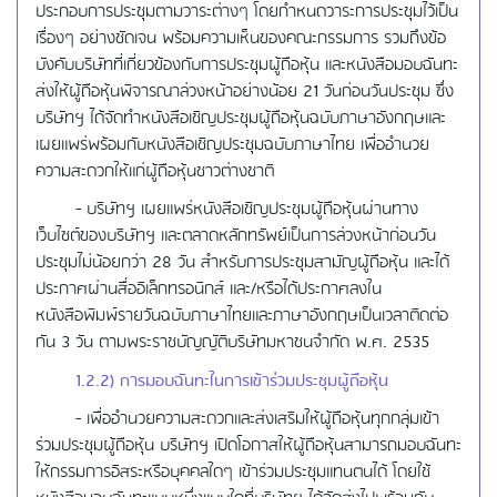
ประกอบการประชุมตามวาระต่างๆ โดยกำหนดวาระการประชุมไว้เป็น
เรื่องๆ อย่างชัดเจน พร้อมความเห็นของคณะกรรมการ รวมถึงข้อ
บังคับบริษัทที่เกี่ยวข้องกับการประชุมผู้ถือหุ้น และหนังสือมอบฉันทะ
ส่งให้ผู้ถือหุ้นพิจารณาล่วงหน้าอย่างน้อย 21 วันก่อนวันประชุม ซึ่ง
บริษัทฯ ได้จัดทำหนังสือเชิญประชุมผู้ถือหุ้นฉบับภาษาอังกฤษและ
เผยแพร่พร้อมกับหนังสือเชิญประชุมฉบับภาษาไทย เพื่ออำนวย
ความสะดวกให้แก่ผู้ถือหุ้นชาวต่างชาติ
- บริษัทฯ เผยแพร่หนังสือเชิญประชุมผู้ถือหุ้นผ่านทาง
เว็บไซต์ของบริษัทฯ และตลาดหลักทรัพย์เป็นการล่วงหน้าก่อนวัน
ประชุมไม่น้อยกว่า 28 วัน สำหรับการประชุมสามัญผู้ถือหุ้น และได้
ประกาศผ่านสื่ออิเล็กทรอนิกส์ และ/หรือได้ประกาศลงใน
หนังสือพิมพ์รายวันฉบับภาษาไทยและภาษาอังกฤษเป็นเวลาติดต่อ
กัน 3 วัน ตามพระราชบัญญัติบริษัทมหาชนจำกัด พ.ศ. 2535
1.2.2) การมอบฉันทะในการเข้าร่วมประชุมผู้ถือหุ้น
- เพื่ออำนวยความสะดวกและส่งเสริมให้ผู้ถือหุ้นทุกกลุ่มเข้า
ร่วมประชุมผู้ถือหุ้น บริษัทฯ เปิดโอกาสให้ผู้ถือหุ้นสามารถมอบฉันทะ
ให้กรรมการอิสระหรือบุคคลใดๆ เข้าร่วมประชุมแทนตนได้ โดยใช้