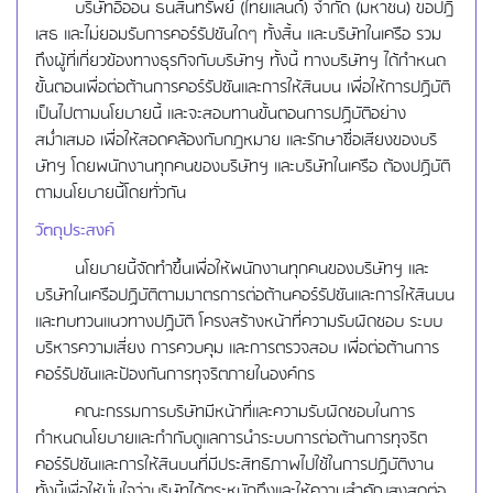
บริษัทอิออน ธนสินทรัพย์ (ไทยแลนด์) จำกัด (มหาชน) ขอปฎิ
เสธ และไม่ยอมรับการคอร์รัปชันใดๆ ทั้งสิ้น และบริษัทในเครือ รวม
ถึงผู้ที่เกี่ยวข้องทางธุรกิจกับบริษัทฯ ทั้งนี้ ทางบริษัทฯ ได้กำหนด
ขั้นตอนเพื่อต่อต้านการคอร์รัปชันและการให้สินบน เพื่อให้การปฏิบัติ
เป็นไปตามนโยบายนี้ และจะสอบทานขั้นตอนการปฏิบัติอย่าง
สม่ำเสมอ เพื่อให้สอดคล้องกับกฎหมาย และรักษาชื่อเสียงของบริ
ษัทฯ โดยพนักงานทุกคนของบริษัทฯ และบริษัทในเครือ ต้องปฏิบัติ
ตามนโยบายนี้โดยทั่วกัน
วัตถุประสงค์
นโยบายนี้จัดทำขึ้นเพื่อให้พนักงานทุกคนของบริษัทฯ และ
บริษัทในเครือปฏิบัติตามมาตรการต่อต้านคอร์รัปชันและการให้สินบน
และทบทวนแนวทางปฏิบัติ โครงสร้างหน้าที่ความรับผิดชอบ ระบบ
บริหารความเสี่ยง การควบคุม และการตรวจสอบ เพื่อต่อต้านการ
คอร์รัปชันและป้องกันการทุจริตภายในองค์กร
คณะกรรมการบริษัทมีหน้าที่และความรับผิดชอบในการ
กำหนดนโยบายและกำกับดูแลการนำระบบการต่อต้านการทุจริต
คอร์รัปชันและการให้สินบนที่มีประสิทธิภาพไปใช้ในการปฏิบัติงาน
ทั้งนี้เพื่อให้มั่นใจว่าบริษัทได้ตระหนักถึงและให้ความสำคัญสูงสุดต่อ