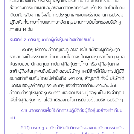
คะแนนของแต่ละวาระให้ผู้ถือหุ้นและประชาชนทั่วไปได้รับทราบผ่าน
ช่องทางการเปิดเผยข้อมูลของตลาดหลักทรัพย์แห่งประเทศไทยในวัน
เดียวกันหลังจากเสร็จสิ้นการประชุม และเผยแพร่รายงานการประชุม
ผู้ถือหุ้นทั้งภาษาไทยและภาษาอังกฤษผ่านทางเว็บไซต์ของบริษัทฯ
ภายใน 14 วัน
หมวดที่
2 การปฏิบัติต่อผู้ถือหุ้นอย่างเท่าเทียมกัน
บริษัทฯ ให้ความสำคัญและดูแลผลประโยชน์ของผู้ถือหุ้นทุก
รายอย่างเป็นธรรมและเท่าเทียมกันไม่ว่าจะเป็นผู้ถือหุ้นรายใหญ่ ผู้ถือ
หุ้นรายย่อย นักลงทุนสถาบัน ผู้ถือหุ้นชาวไทย หรือ ผู้ถือหุ้นต่าง
ชาติ ผู้ถือหุ้นทุกคนถือเป็นเจ้าของบริษัทฯ และมีสิทธิได้รับการปฏิบัติ
อย่างเท่าเทียมกัน โดยไม่คำนึงถึง เพศ อายุ สัญชาติ ทั้งนี้ บริษัทได้
เปิดเผยข้อมูลสำคัญของบริษัทฯ แจ้งข่าวการดำเนินงานอันมีนัย
สำคัญต่างๆให้ผู้ถือหุ้นรับทราบและจัดประชุมผู้ถือหุ้นเป็นประจำทุกปี
เพื่อให้ผู้ถือหุ้นทุกรายใช้สิทธิของตนในการมีส่วนร่วมบริหารบริษัทฯ
2.1) มาตรการเพื่อให้เกิดการปฏิบัติต่อผู้ถือหุ้นอย่างเท่าเทียม
กัน
2.1.1) บริษัทฯ มีการกำหนดมาตรการป้องกันการที่กรรมการ