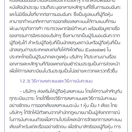
หนังสือมอบฉันทะแบบหนึ่งแบบใดที่บริษัทฯ ได้จัดส่งไปพร้อมกับ
หนังสือนัดประชุม รวมถึงระบุเอกสาร/หลักฐานที่ใช้ในการมอบฉันทะ
และไม่มีเงื่อนไขที่ยากต่อการมอบฉันทะ ซึ่งเป็นรูปแบบที่ผู้ถือหุ้น
สามารถกำหนดทิศทางการออกเสียงลงคะแนนได้ตามแบบที่กรม
พัฒนาธุรกิจการค้า กระทรวงพาณิชย์กำหนด พร้อมข้อมูลรายชื่อ
ของกรรมการอิสระของบริษัทฯ ซึ่งสามารถเป็นผู้รับมอบฉันทะจาก
ผู้ถือหุ้นได้ สำหรับผู้ถือหุ้นที่เป็นนักลงทุนสถาบันหรือผู้ถือหุ้นที่เป็น
นักลงทุนต่างประเทศและแต่งตั้งให้คัสโตเดียน (Custodian) ใน
ประเทศไทยเป็นผู้รับฝากและดูแลหุ้น บริษัทฯ ได้ประสานงานเรื่อง
เอกสารและหลักฐานที่ต้องแสดงก่อนเข้าร่วมประชุมเป็นการล่วงหน้า
เพื่อให้การลงทะเบียนในวันประชุมเป็นไปอย่างสะดวกและรวดเร็วขึ้น
1.2.3) วิธีการลงคะแนนและวิธีการนับคะแนน
- บริษัทฯ ส่งเสริมให้ผู้ถือหุ้นลงคะแนน โดยให้ความสำคัญกับ
ทุกระเบียบวาระ โดยได้ชี้แจงวิธีการลงคะแนนและวิธีการนับคะแนน
อย่างชัดเจน การออกเสียงลงคะแนนจะนับ 1 หุ้น เป็น 1 เสียง โดย
บริษัทฯ ได้จัดให้มีตัวแทนจากสำนักกฎหมายมาเป็นผู้สังเกตการณ์
ในการนับคะแนนด้วยเพื่อความโปร่งใสและมีการจัดแยกการลงคะแนน
เสียงสำหรับแต่ละเรื่องอย่างชัดเจน เพื่อรักษาสิทธิของผู้ถือหุ้น การ