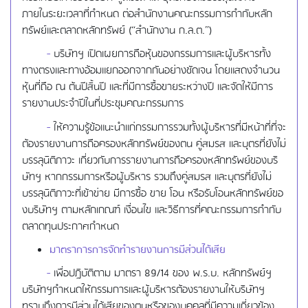
ภายในระยะเวลาที่กำหนด ต่อสำนักงานคณะกรรมการกำกับหลัก
ทรัพย์และตลาดหลักทรัพย์ (“สำนักงาน ก.ล.ต.”)
-
บริษัทฯ เปิดเผยการถือหุ้นของกรรมการและผู้บริหารทั้ง
ทางตรงและทางอ้อมแยกออกจากกันอย่างชัดเจน โดยแสดงจำนวน
หุ้นที่ถือ ณ ต้นปีสิ้นปี และที่มีการซื้อขายระหว่างปี และจัดให้มีการ
รายงานประจำปีในที่ประชุมคณะกรรมการ
-
ให้ความรู้ข้อแนะนำแก่กรรมการรวมทั้งผู้บริหารที่มีหน้าที่ที่จะ
ต้องรายงานการถือครองหลักทรัพย์ของตน คู่สมรส และบุตรที่ยังไม่
บรรลุนิติภาวะ เกี่ยวกับการรายงานการถือครองหลักทรัพย์ของบริ
ษัทฯ หากกรรมการหรือผู้บริหาร รวมถึงคู่สมรส และบุตรที่ยังไม่
บรรลุนิติภาวะที่เข้าข่าย มีการซื้อ ขาย โอน หรือรับโอนหลักทรัพย์ขอ
งบริษัทฯ ตามหลักเกณฑ์ เงื่อนไข และวิธีการที่คณะกรรมการกำกับ
ตลาดทุนประกาศกำหนด
มาตราการการจัดทำรายงานการมีส่วนได้เสีย
-
เพื่อปฎิบัติตาม มาตรา 89/14 ของ พ.ร.บ. หลักทรัพย์ฯ
บริษัทฯกำหนดให้กรรมการและผู้บริหารต้องรายงานให้บริษัทฯ
ทราบถึงการมีส่วนได้เสียของตนหรือของบุคคลที่มีความเกี่ยวข้อง