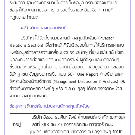
ระยะเวลา ฐานทางกฎหมายในการเก็บข้อมูล กรณีที่อาจเปิดเผย
ข้อมูลให้บุคคลภายนอกทราบ รวมถึงรายละเอียดอื่น ๆ ตามที่
กฎหมายกำหนด
4.2) งานนักลงทุนสัมพันธ์
บริษัทฯ ได้จัดตั้งหน่วยงานนักลงทุนสัมพันธ์ (Investor
Relations Section) เพื่อทำหน้าที่รับผิดชอบในการให้บริการและเผย
แพร่ข้อมูลข่าวสารความเคลื่อนไหวของบริษัทฯ ที่เป็นประโยชน์ ให้แก่
นักลงทุนรายย่อยและสถาบันนักวิเคราะห์ ผู้ถือหุ้น และบุคคลอื่นๆ
ซึ่งนักลงทุนหรือผู้สนใจสามารถติดต่อสอบถามข้อมูลข่าวสารของบ
ริษัทฯ เช่น ข้อมูลงบการเงิน แบบ 56-1 One Report คำอธิบายและ
วิเคราะห์ของฝ่ายจัดการ (Management Discussion & Analysis) และ
ข่าวแจ้งตลาดหลักทรัพย์ฯ หรือ ก.ล.ต. ฯลฯ ได้โดยตรงจากหน่วย
งานนักลงทุนสัมพันธ์
ข้อมูลการติดต่อกับหน่วยงานนักลงทุนสัมพันธ์
บริษัท อิออน ธนสินทรัพย์ (ไทยแลนด์) จำกัด (มหาชน)
ที่อยู่
เลขที่ 388 ชั้น 27 อาคารเอ็กเชน ทาวเวอร์ ถนน
สุขุมวิท แขวงคลองเตย เขตคลองเตย กรุงเทพฯ 10110