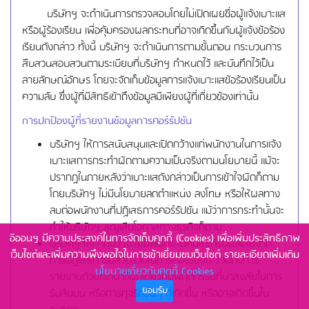
บริษัทฯ จะดำเนินการตรวจสอบโดยไม่เปิดเผยชื่อผู้แจ้งเบาะแส
หรือผู้ร้องเรียน เพื่อคุ้มครองผลกระทบที่อาจเกิดขึ้นกับผู้แจ้งข้อร้อง
เรียนดังกล่าว ทั้งนี้ บริษัทฯ จะดำเนินการตามขั้นตอน กระบวนการ
สืบสวนสอบสวนตามระเบียบที่บริษัทฯ กำหนดไว้ และบันทึกไว้เป็น
ลายลักษณ์อักษร โดยจะจัดเก็บข้อมูลการแจ้งเบาะแสข้อร้องเรียนเป็น
ความลับ ซึ่งผู้ที่มีสิทธิเข้าถึงข้อมูลมีเพียงผู้ที่เกี่ยวข้องเท่านั้น
การปกป้องผู้ที่รายงานข้อมูลการคอร์รัปชัน
บริษัทฯ ให้การสนับสนุนและเปิดกว้างแก่พนักงานในการแจ้ง
เบาะแสการกระทำผิดตามความเป็นจริงตามนโยบายนี้ แม้จะ
ปรากฏในภายหลังว่าเบาะแสดังกล่าวเป็นการเข้าใจผิดก็ตาม
โดยบริษัทฯ ไม่มีนโยบายลดตำแหน่ง ลงโทษ หรือให้ผลทาง
ลบต่อพนักงานที่ปฏิเสธการคอร์รัปชัน แม้ว่าการกระทำนั้นจะ
ทำให้บริษัทฯ สูญเสียโอกาสทางธุรกิจก็ตาม
อิออนฯ มีความประสงค์ในการจัดเก็บคุกกี้ (Cookies) เพื่อเพิ่มประสิทธิภาพ
บริษัทฯ ให้คำมั่นว่าจะไม่มีพนักงานคนใดได้รับผลเสียจาก
เว็บไซต์และเพิ่มความพึงพอใจในการเข้าเยี่ยมชมเว็บไซต์ รายละเอียดเพิ่มเติม
การปฏิเสธการมีส่วนร่วมในการคอร์รัปชัน รวมถึงการ
นโยบายเกี่ยวกับคุกกี้ Cookies
รายงานด้วยเจตนาอันดีเกี่ยวกับพฤติกรรมที่น่าสงสัยในการ
ยอมรับ
รับสินบน หรือการทุจริตอื่นๆ ที่เกิดขึ้น หรืออาจเกิดขึ้นใน