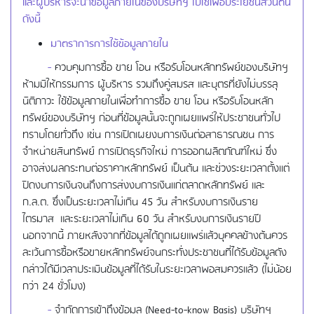
และผู้บริหารจะนำข้อมูลภายในของบริษัทฯ ไปใช้เพื่อประโยชน์ส่วนตน
ดังนี้
มาตราการการใช้ข้อมูลภายใน
-
ควบคุมการซื้อ ขาย โอน หรือรับโอนหลักทรัพย์ของบริษัทฯ
ห้ามมิให้กรรมการ ผู้บริหาร รวมถึงคู่สมรส และบุตรที่ยังไม่บรรลุ
นิติภาวะ ใช้ข้อมูลภายในเพื่อทำการซื้อ ขาย โอน หรือรับโอนหลัก
ทรัพย์ของบริษัทฯ ก่อนที่ข้อมูลนั้นจะถูกเผยแพร่ให้ประชาชนทั่วไป
ทราบโดยทั่วถึง เช่น การเปิดเผยงบการเงินต่อสาธารณชน การ
จำหน่ายสินทรัพย์ การเปิดธุรกิจใหม่ การออกผลิตภัณฑ์ใหม่ ซึ่ง
อาจส่งผลกระทบต่อราคาหลักทรัพย์ เป็นต้น และช่วงระยะเวลาตั้งแต่
ปิดงบการเงินจนถึงการส่งงบการเงินแก่ตลาดหลักทรัพย์ และ
ก.ล.ต. ซึ่งเป็นระยะเวลาไม่เกิน 45 วัน สำหรับงบการเงินราย
ไตรมาส และระยะเวลาไม่เกิน 60 วัน สำหรับงบการเงินรายปี
นอกจากนี้ ภายหลังจากที่ข้อมูลได้ถูกเผยแพร่แล้วบุคคลข้างต้นควร
ละเว้นการซื้อหรือขายหลักทรัพย์จนกระทั่งประชาชนที่ได้รับข้อมูลดัง
กล่าวได้มีเวลาประเมินข้อมูลที่ได้รับในระยะเวลาพอสมควรแล้ว (ไม่น้อย
กว่า 24 ชั่วโมง)
-
จำกัดการเข้าถึงข้อมูล (Need-to-know Basis) บริษัทฯ